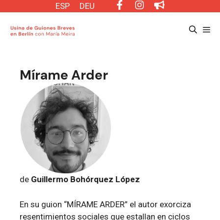
Saltar
ESP
DEU
al
Me
contenido
Mírame Arder
de
Guillermo Bohórquez López
En su guion “MÍRAME ARDER” el autor exorciza
resentimientos sociales que estallan en ciclos