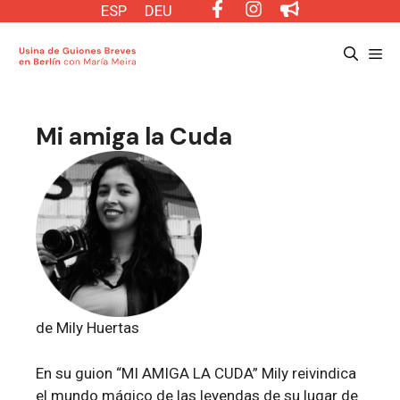
Saltar
ESP
DEU
al
Me
contenido
Mi amiga la Cuda
de Mily Huertas
En su guion “MI AMIGA LA CUDA” Mily reivindica
el mundo mágico de las leyendas de su lugar de