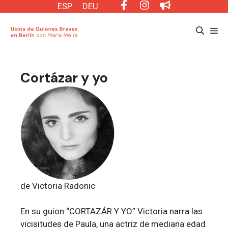
Saltar
ESP
DEU
al
Me
contenido
Cortázar y yo
de Victoria Radonic
En su guion “CORTAZÁR Y YO” Victoria narra las
vicisitudes de Paula, una actriz de mediana edad