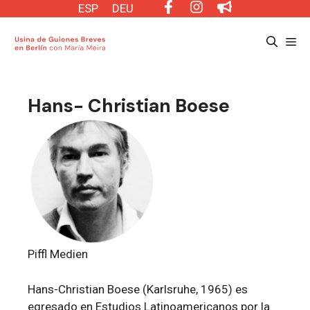
Saltar
ESP
DEU
al
Me
contenido
Hans- Christian Boese
Piffl Medien
Hans-Christian Boese (Karlsruhe, 1965) es
egresado en Estudios Latinoamericanos por la