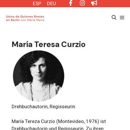
Saltar
ESP
DEU
al
Me
contenido
María Teresa Curzio
Drehbuchautorin, Regisseurin
María Tereza Curzio (Montevideo, 1976) ist
Drehbuchautorin und Regisseurin. Zu ihren