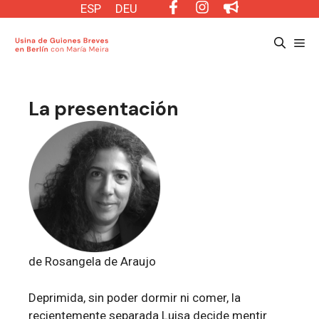
Saltar
ESP
DEU
al
Me
contenido
La presentación
de Rosangela de Araujo
Deprimida, sin poder dormir ni comer, la
recientemente separada Luisa decide mentir