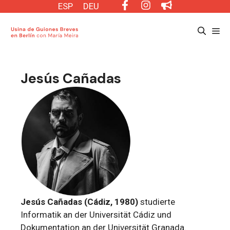
Saltar
ESP
DEU
al
Me
contenido
Jesús Cañadas
Jesús Cañadas (Cádiz, 1980)
studierte
Informatik an der Universität Cádiz und
Dokumentation an der Universität Granada.