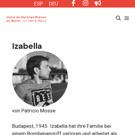
Saltar
ESP
DEU
al
Me
contenido
Izabella
von Patricio Mosse
Budapest, 1945. Izabella hat ihre Familie bei
einem Bombenangriff verloren und arbeitet als