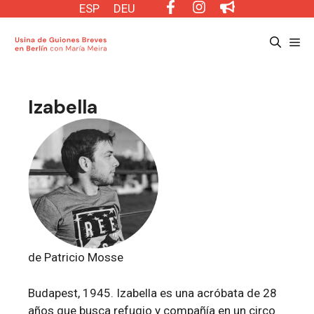
Saltar
ESP
DEU
al
Me
contenido
Izabella
de Patricio Mosse
Budapest, 1945. Izabella es una acróbata de 28
años que busca refugio y compañía en un circo