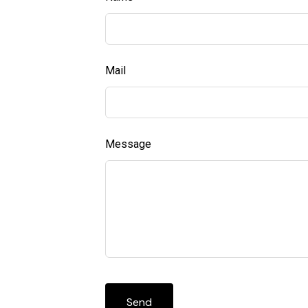
this
field
blank
Mail
Message
Send